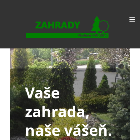
Vaše
zahrada,
naše vášeň.